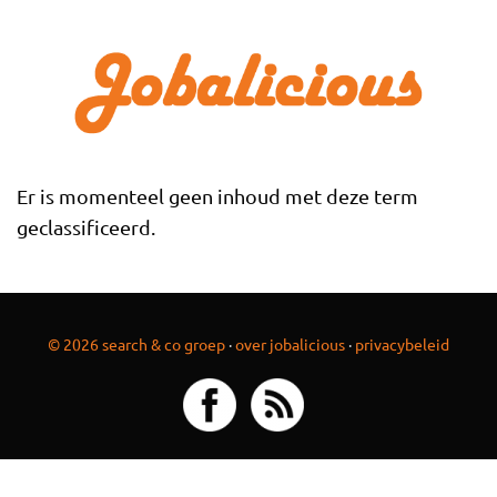
Overslaan en naar de inhoud gaan
Er is momenteel geen inhoud met deze term
geclassificeerd.
© 2026 search & co groep
·
over jobalicious
·
privacybeleid