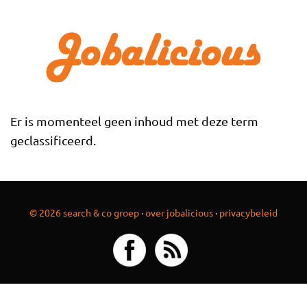
Overslaan en naar de inhoud gaan
Er is momenteel geen inhoud met deze term
geclassificeerd.
© 2026 search & co groep
·
over jobalicious
·
privacybeleid