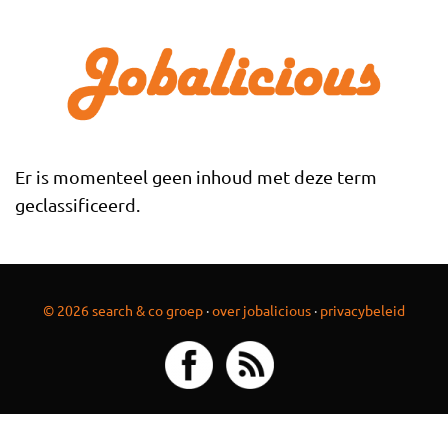
Overslaan en naar de inhoud gaan
Er is momenteel geen inhoud met deze term
geclassificeerd.
© 2026 search & co groep
·
over jobalicious
·
privacybeleid