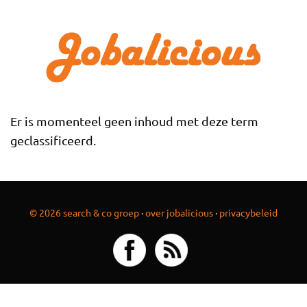
Overslaan en naar de inhoud gaan
Er is momenteel geen inhoud met deze term
geclassificeerd.
© 2026 search & co groep
·
over jobalicious
·
privacybeleid