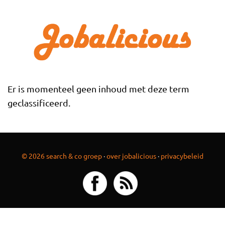
Overslaan en naar de inhoud gaan
Er is momenteel geen inhoud met deze term
geclassificeerd.
© 2026 search & co groep
·
over jobalicious
·
privacybeleid