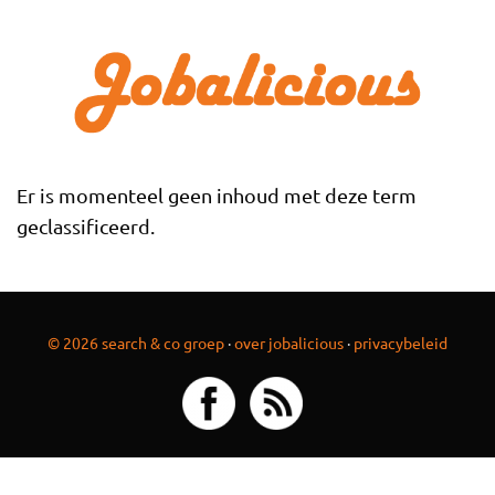
Overslaan en naar de inhoud gaan
Er is momenteel geen inhoud met deze term
geclassificeerd.
© 2026 search & co groep
·
over jobalicious
·
privacybeleid