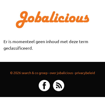
Overslaan en naar de inhoud gaan
Er is momenteel geen inhoud met deze term
geclassificeerd.
© 2026 search & co groep
·
over jobalicious
·
privacybeleid