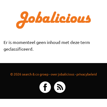
Overslaan en naar de inhoud gaan
Er is momenteel geen inhoud met deze term
geclassificeerd.
© 2026 search & co groep
·
over jobalicious
·
privacybeleid