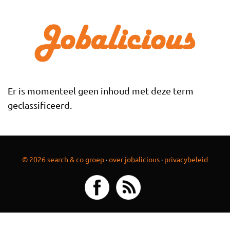
Overslaan en naar de inhoud gaan
Er is momenteel geen inhoud met deze term
geclassificeerd.
© 2026 search & co groep
·
over jobalicious
·
privacybeleid