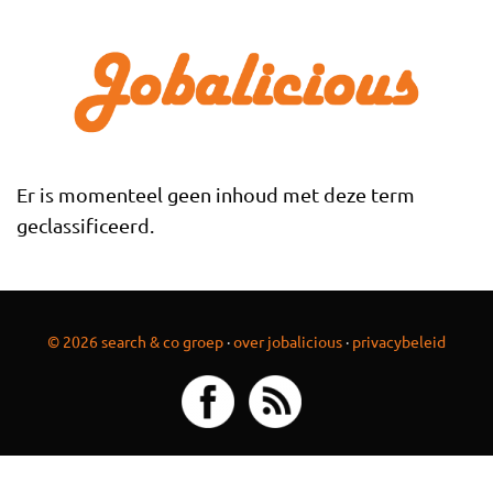
Overslaan en naar de inhoud gaan
Er is momenteel geen inhoud met deze term
geclassificeerd.
© 2026 search & co groep
·
over jobalicious
·
privacybeleid