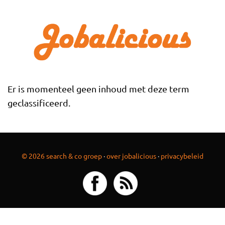
Overslaan en naar de inhoud gaan
Er is momenteel geen inhoud met deze term
geclassificeerd.
© 2026 search & co groep
·
over jobalicious
·
privacybeleid