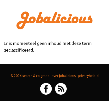
Overslaan en naar de inhoud gaan
Er is momenteel geen inhoud met deze term
geclassificeerd.
© 2026 search & co groep
·
over jobalicious
·
privacybeleid