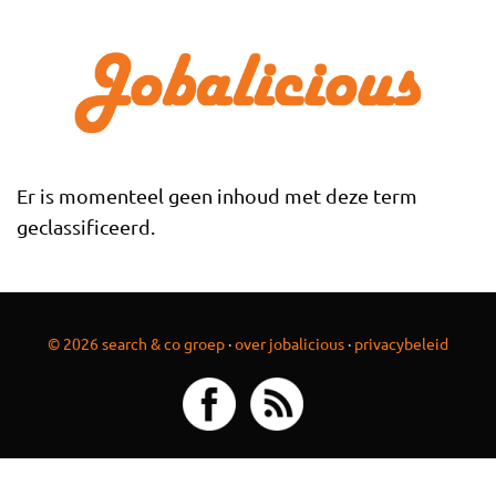
Overslaan en naar de inhoud gaan
Er is momenteel geen inhoud met deze term
geclassificeerd.
© 2026 search & co groep
·
over jobalicious
·
privacybeleid