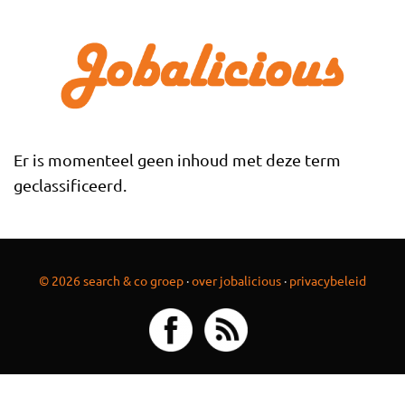
Overslaan en naar de inhoud gaan
Er is momenteel geen inhoud met deze term
geclassificeerd.
© 2026 search & co groep
·
over jobalicious
·
privacybeleid