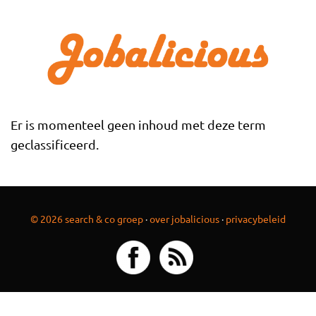
Overslaan en naar de inhoud gaan
Er is momenteel geen inhoud met deze term
geclassificeerd.
© 2026 search & co groep
·
over jobalicious
·
privacybeleid