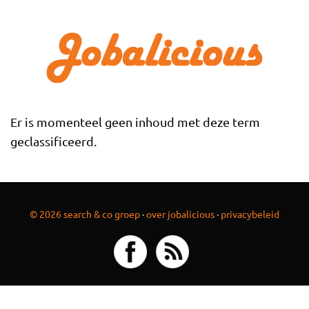
Overslaan en naar de inhoud gaan
Er is momenteel geen inhoud met deze term
geclassificeerd.
© 2026 search & co groep
·
over jobalicious
·
privacybeleid