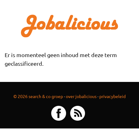
Overslaan en naar de inhoud gaan
Er is momenteel geen inhoud met deze term
geclassificeerd.
© 2026 search & co groep
·
over jobalicious
·
privacybeleid