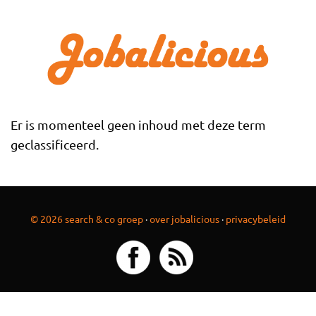
Overslaan en naar de inhoud gaan
Er is momenteel geen inhoud met deze term
geclassificeerd.
© 2026 search & co groep
·
over jobalicious
·
privacybeleid