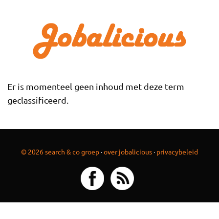
Overslaan en naar de inhoud gaan
Er is momenteel geen inhoud met deze term
geclassificeerd.
© 2026 search & co groep
·
over jobalicious
·
privacybeleid