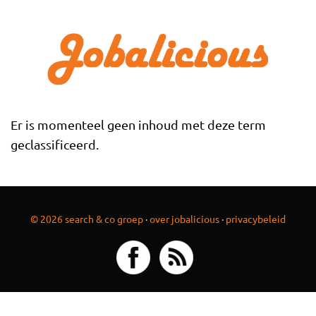
Overslaan en naar de inhoud gaan
Er is momenteel geen inhoud met deze term
geclassificeerd.
© 2026 search & co groep
·
over jobalicious
·
privacybeleid