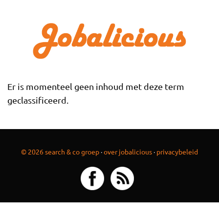
Overslaan en naar de inhoud gaan
Er is momenteel geen inhoud met deze term
geclassificeerd.
© 2026 search & co groep
·
over jobalicious
·
privacybeleid