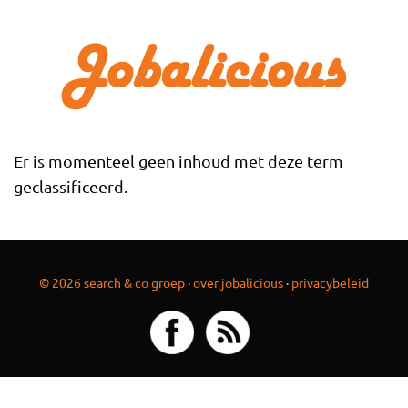
Overslaan en naar de inhoud gaan
Er is momenteel geen inhoud met deze term
geclassificeerd.
© 2026 search & co groep
·
over jobalicious
·
privacybeleid