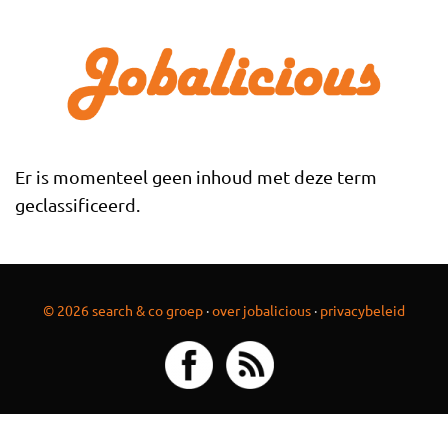
Overslaan en naar de inhoud gaan
Er is momenteel geen inhoud met deze term
geclassificeerd.
© 2026 search & co groep
·
over jobalicious
·
privacybeleid