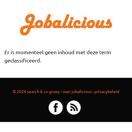
Overslaan en naar de inhoud gaan
Er is momenteel geen inhoud met deze term
geclassificeerd.
© 2026 search & co groep
·
over jobalicious
·
privacybeleid