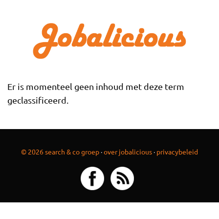
Overslaan en naar de inhoud gaan
Er is momenteel geen inhoud met deze term
geclassificeerd.
© 2026 search & co groep
·
over jobalicious
·
privacybeleid