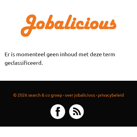
Overslaan en naar de inhoud gaan
Er is momenteel geen inhoud met deze term
geclassificeerd.
© 2026 search & co groep
·
over jobalicious
·
privacybeleid