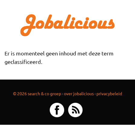
Overslaan en naar de inhoud gaan
Er is momenteel geen inhoud met deze term
geclassificeerd.
© 2026 search & co groep
·
over jobalicious
·
privacybeleid