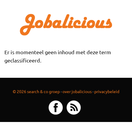
Overslaan en naar de inhoud gaan
Er is momenteel geen inhoud met deze term
geclassificeerd.
© 2026 search & co groep
·
over jobalicious
·
privacybeleid