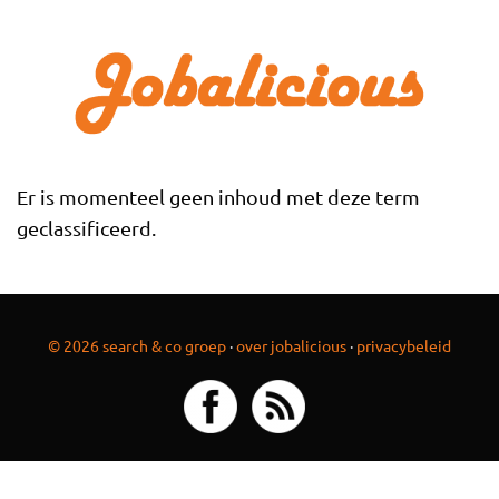
Overslaan en naar de inhoud gaan
Er is momenteel geen inhoud met deze term
geclassificeerd.
© 2026 search & co groep
·
over jobalicious
·
privacybeleid