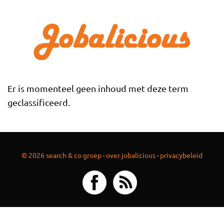
Overslaan en naar de inhoud gaan
Er is momenteel geen inhoud met deze term
geclassificeerd.
© 2026 search & co groep
·
over jobalicious
·
privacybeleid