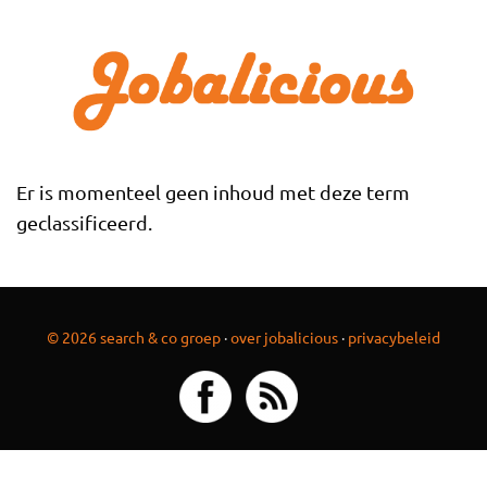
Overslaan en naar de inhoud gaan
Er is momenteel geen inhoud met deze term
geclassificeerd.
© 2026 search & co groep
·
over jobalicious
·
privacybeleid