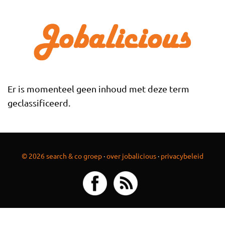
Overslaan en naar de inhoud gaan
Er is momenteel geen inhoud met deze term
geclassificeerd.
© 2026 search & co groep
·
over jobalicious
·
privacybeleid