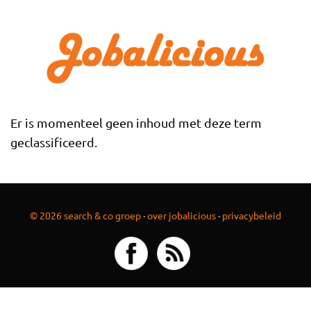
Overslaan en naar de inhoud gaan
Er is momenteel geen inhoud met deze term
geclassificeerd.
© 2026 search & co groep
·
over jobalicious
·
privacybeleid