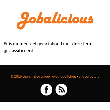
Overslaan en naar de inhoud gaan
Er is momenteel geen inhoud met deze term
geclassificeerd.
© 2026 search & co groep
·
over jobalicious
·
privacybeleid