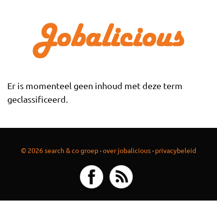
Overslaan en naar de inhoud gaan
Er is momenteel geen inhoud met deze term
geclassificeerd.
© 2026 search & co groep
·
over jobalicious
·
privacybeleid