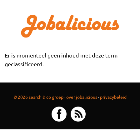
Overslaan en naar de inhoud gaan
Er is momenteel geen inhoud met deze term
geclassificeerd.
© 2026 search & co groep
·
over jobalicious
·
privacybeleid