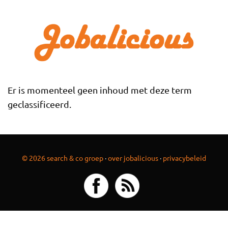
Overslaan en naar de inhoud gaan
Er is momenteel geen inhoud met deze term
geclassificeerd.
© 2026 search & co groep
·
over jobalicious
·
privacybeleid