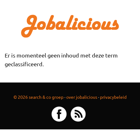
Overslaan en naar de inhoud gaan
Er is momenteel geen inhoud met deze term
geclassificeerd.
© 2026 search & co groep
·
over jobalicious
·
privacybeleid