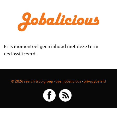
Overslaan en naar de inhoud gaan
Er is momenteel geen inhoud met deze term
geclassificeerd.
© 2026 search & co groep
·
over jobalicious
·
privacybeleid