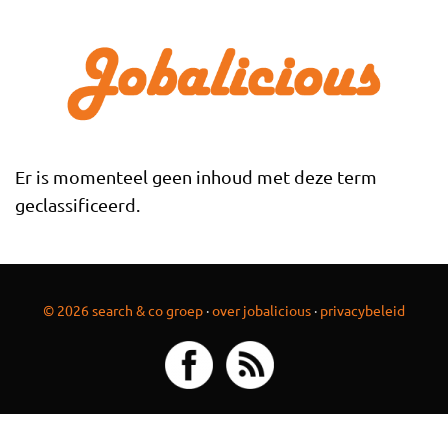
Overslaan en naar de inhoud gaan
Er is momenteel geen inhoud met deze term
geclassificeerd.
© 2026 search & co groep
·
over jobalicious
·
privacybeleid