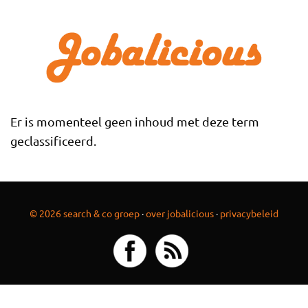
Overslaan en naar de inhoud gaan
Er is momenteel geen inhoud met deze term
geclassificeerd.
© 2026 search & co groep
·
over jobalicious
·
privacybeleid