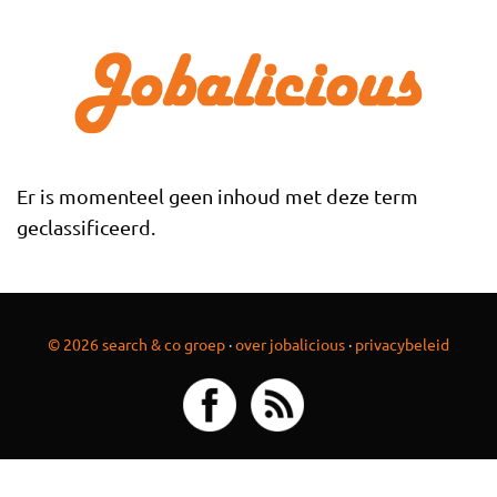
Overslaan en naar de inhoud gaan
Er is momenteel geen inhoud met deze term
geclassificeerd.
© 2026 search & co groep
·
over jobalicious
·
privacybeleid