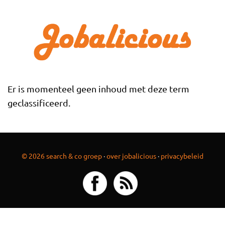
Overslaan en naar de inhoud gaan
Er is momenteel geen inhoud met deze term
geclassificeerd.
© 2026 search & co groep
·
over jobalicious
·
privacybeleid