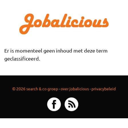
Overslaan en naar de inhoud gaan
Er is momenteel geen inhoud met deze term
geclassificeerd.
© 2026 search & co groep
·
over jobalicious
·
privacybeleid