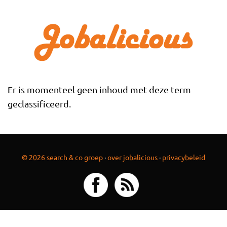
Overslaan en naar de inhoud gaan
Er is momenteel geen inhoud met deze term
geclassificeerd.
© 2026 search & co groep
·
over jobalicious
·
privacybeleid