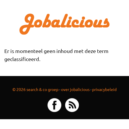
Overslaan en naar de inhoud gaan
Er is momenteel geen inhoud met deze term
geclassificeerd.
© 2026 search & co groep
·
over jobalicious
·
privacybeleid