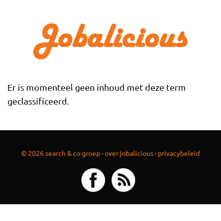
Overslaan en naar de inhoud gaan
Er is momenteel geen inhoud met deze term
geclassificeerd.
© 2026 search & co groep
·
over jobalicious
·
privacybeleid