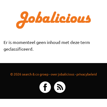
Overslaan en naar de inhoud gaan
Er is momenteel geen inhoud met deze term
geclassificeerd.
© 2026 search & co groep
·
over jobalicious
·
privacybeleid