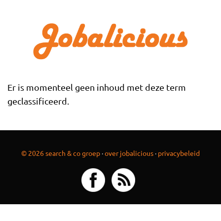
Overslaan en naar de inhoud gaan
Er is momenteel geen inhoud met deze term
geclassificeerd.
© 2026 search & co groep
·
over jobalicious
·
privacybeleid