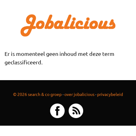
Overslaan en naar de inhoud gaan
Er is momenteel geen inhoud met deze term
geclassificeerd.
© 2026 search & co groep
·
over jobalicious
·
privacybeleid